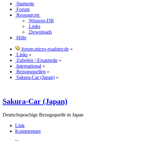
Startseite
Forum
Ressourcen
Wissens-DB
Links
Downloads
Hilfe
forum.micro-roadster.de
»
Links
»
Zubehör / Ersatzteile
»
International
»
Bezugsquellen
»
Sakura-Car (Japan)
»
Sakura-Car (Japan)
Deutschsprachige Bezugsquelle in Japan
Link
Kommentare