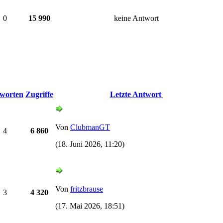
0
15 990
keine Antwort
worten
Zugriffe
Letzte Antwort
Von
ClubmanGT
4
6 860
(18. Juni 2026, 11:20)
Von
fritzbrause
3
4 320
(17. Mai 2026, 18:51)