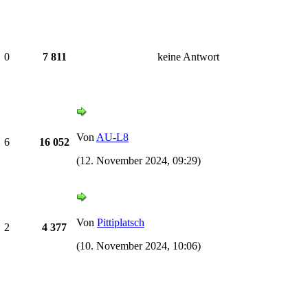
0
7 811
keine Antwort
Von
AU-L8
6
16 052
(12. November 2024, 09:29)
Von
Pittiplatsch
2
4 377
(10. November 2024, 10:06)