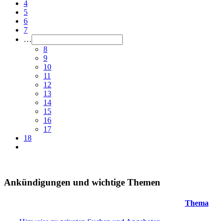
4
5
6
7
…
8
9
10
11
12
13
14
15
16
17
18
Ankündigungen und wichtige Themen
Thema